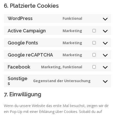
6. Platzierte Cookies
WordPress
Funktional
Consent
to
Active Campaign
Marketing
service
Consent
wordpress
to
Google Fonts
Marketing
service
Consent
active-
to
Google reCAPTCHA
Marketing
campaign
service
Consent
google-
to
Facebook
Marketing, Funktional
fonts
service
Consent
google-
to
Sonstige
recaptcha
service
Gegenstand der Untersuchung
Consent
s
facebook
to
7. Einwilligung
service
sonstiges
Wenn du unsere Website das erste Mal besuchst, zeigen wir dir
ein Pop-Up mit einer Erklärung über Cookies. Sobald du auf